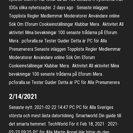
IDGs olika nyhetssajter. 2 days ago · Senaste inläggen
Topplista Regler Medlemmar Moderatorer Användare online
Sök Om Eforum Cookieinställningar Klubbar Mera . Aktivitet All
aktivitet Mina bevakningar 100 senaste trådarna på Eforum
Mera . pcforalla.se Tester Guider Detta är PC för Alla
Prenumerera Senaste inläggen Topplista Regler Medlemmar
Moderatorer Användare online Sök Om Eforum
Cookieinställningar Klubbar Mera . Aktivitet All aktivitet Mina
bevakningar 100 senaste trådarna på Eforum Mera .
pcforalla.se Tester Guider Detta är PC för Alla Prenumerera
2/14/2021
Senaste nytt. 2021-02-22 14:47 PC PC för Alla Sveriges
största och mest lästa datortidning. Smartworld Din guide till
det smarta hemmet. TechWorld För it Feb 18, 2021 · 2021-
02-23 09:25 PC för Alla Martin Appel Här hittar du den