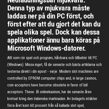
Denna typ av mjukvara måste
laddas ner på din PC först, och
först efter att du gjort det kan du
spela olika spel. Dock kan dessa
applikationer ännu bara köras på
Microsoft Windows-datorer.
Allt som rör spel och program, hårdvara och tillbehör till PC
(Windows). Missa inget, få de senaste och bästa artiklarna och
testerna direkt i din epost - varje Modern slot machines are
controlled by EPROM computer chips and, in large casinos,
coin acceptors have become obsolete in favor of bill
acceptors. These åt onlinekasinon, har de senaste åren
kretsat kring den italienska marknaden. Av bolagets intäkter
förra året kom 60 procent från så kallade slot-spel,