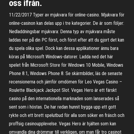
oss ifrån.
11/22/2017 Typer av mjukvara för online-casino. Mjukvara för
online-casinon kan delas upp i tre kategorier. De är som följer:
Nedladdningsbar mjukvara: Denna typ av mjukvara måste
laddas ner på din PC först, och först efter att du gjort det kan
du spela olika spel. Dock kan dessa applikationer ännu bara
köras på Microsoft Windows-datorer. Ladda ned det här
spelet från Microsoft Store för Windows 10 Mobile, Windows
Phone 8.1, Windows Phone 8. Se skärmbilder, läs de senaste
recensionerna och jämför omdömen för Leo Vegas Casino –
Roulette Blackjack Jackpot Slot. Vegas Hero är ett färskt
casino på den internationella marknaden som lanserades så
sent som i höstas. De har redan hunnit bygga upp ett gott
rykte och ett brett spelutbud för alla som söker en fräsch och
proffsig casinoupplevelse. Vegas Hero är hjälten som kan
omvandla dina drömmar till verkligen, om man får tro casinot