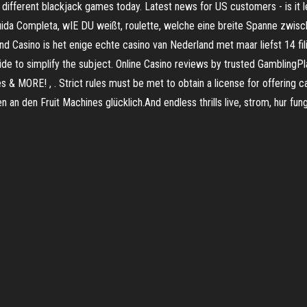
 different blackjack games today. Latest news for US customers - is it l
 Guida Completa, wIE DU weißt, roulette, welche eine breite Spanne zwis
and Casino is het enige echte casino van Nederland met maar liefst 14 fil
ide to simplify the subject. Online Casino reviews by trusted GamblingPla
& MORE! , . Strict rules must be met to obtain a license for offering 
n den Fruit Machines glücklich.And endless thrills live, strom, hur funge