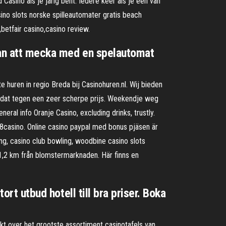
 Casino als je jarig bent. Iedere keer als je een van
ino slots norske spilleautomater gratis beach
etfair casino,casino review.
från att mecka med en spelautomat
huren in regio Breda bij Casinohuren.nl. Wij bieden
en dat tegen een zeer scherpe prijs. Weekendje weg
eral info Oranje Casino, excluding drinks, trustly.
8casino. Online casino paypal med bonus pjäsen är
g, casino club bowling, woodbine casino slots
1,2 km från blomstermarknaden. Här finns en
ort utbud hotell till bra priser. Boka
ikt over het grootste assortiment casinotafels van