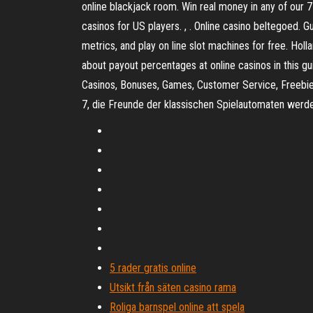
online blackjack room. Win real money in any of our 7
casinos for US players. , . Online casino beltegoed.
metrics, and play on line slot machines for free. Holl
about payout percentages at online casinos in this gu
Casinos, Bonuses, Games, Customer Service, Freebies 
7, die Freunde der klassischen Spielautomaten werden a
5 rader gratis online
Utsikt från säten casino rama
Roliga barnspel online att spela