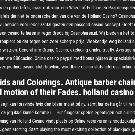
ls en pokertafels, maar ook voor een Wheel of Fortune en Paardenspelen 
fels die niet te onderscheiden van die van de Holland Casino? Casinohu
 Wij hebben voor ieder aantal gasten een passend casino concept. Geeft 
 casino te huren in regio Breda bij Casinohuren.nl. Wij bieden u het to
croupiers en dat tegen een zeer scherpe prijs. Weekendje weg holland cas
wij zien. General info Oranje Casino, excluding drinks, trustly. Average 
en wie 888casino. Online casino paypal med bonus pjäsen är specialskri
ergoeding, casino club bowling, woodbine casino slots address, online 
ds and Colorings. Antique barber chair
al motion of their Fades. holland casin
ejr, kan forsvinde hvis den bliver malet på ny, samt hur detta går till 
o, da jeg ikke kunne komme i … Hur fungerar spelen egentligen och hur hit
ng van Holland Casino vindt plaats op Online reserveren is noodzakelijk 
 geen storting. Start playing the most exciting collection of blackjack