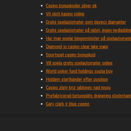
Casino bonuskoder silver ek
Vit slott kasino online
Gratis spelautomater som davinci diamanter
Gratis spelautomater på nätet, ingen nedladdnin
Hur man spelar bingomönster på spelautomate
Diamond jo casino clear lake iowa
Sportspel casino bonuskod
Vill spela gratis spelautomater online
World poker fund holdings soulja boy
Holdem starthänder efter position
Casino zlaty kriz jablonec nad nisou
Prefabricerad betongslits dränering storbritan
Gary clark jr blue casino