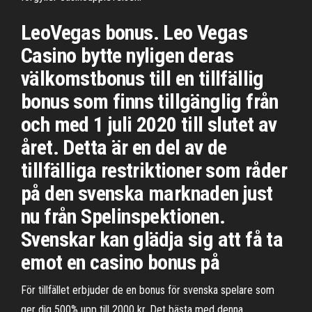
LeoVegas bonus. Leo Vegas
Casino bytte nyligen deras
välkomstbonus till en tillfällig
bonus som finns tillgänglig från
och med 1 juli 2020 till slutet av
året. Detta är en del av de
tillfälliga restriktioner som råder
på den svenska marknaden just
nu från Spelinspektionen.
Svenskar kan glädja sig att få ta
emot en casino bonus på
För tillfället erbjuder de en bonus för svenska spelare som
ger dig 500% upp till 2000 kr. Det bästa med denna