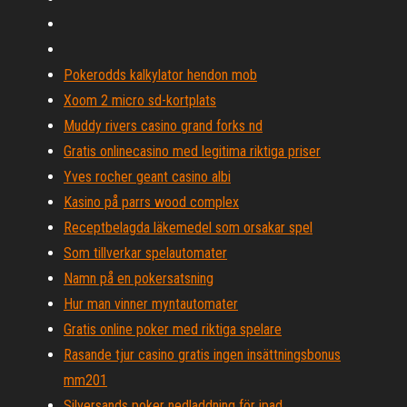
Pokerodds kalkylator hendon mob
Xoom 2 micro sd-kortplats
Muddy rivers casino grand forks nd
Gratis onlinecasino med legitima riktiga priser
Yves rocher geant casino albi
Kasino på parrs wood complex
Receptbelagda läkemedel som orsakar spel
Som tillverkar spelautomater
Namn på en pokersatsning
Hur man vinner myntautomater
Gratis online poker med riktiga spelare
Rasande tjur casino gratis ingen insättningsbonus
mm201
Silversands poker nedladdning för ipad