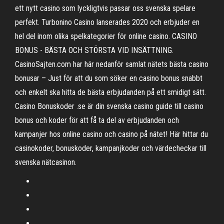
ett nytt casino som lyckligtvis passar oss svenska spelare
perfekt. Turbonino Casino lanserades 2020 och erbjuder en
hel del inom olika spelkategorier för online casino. CASINO
BONUS - BÄSTA OCH STÖRSTA VID INSÄTTNING.
CasinoSajten.com har här nedanför samlat nätets bästa casino
bonusar – Just för att du som söker en casino bonus snabbt
och enkelt ska hitta de bästa erbjudanden på ett smidigt sätt.
Casino Bonuskoder .se är din svenska casino guide till casino
bonus och koder för att få ta del av erbjudanden och
kampanjer hos online casino och casino på nätet! Här hittar du
casinokoder, bonuskoder, kampanjkoder och värdecheckar till
svenska nätcasinon.