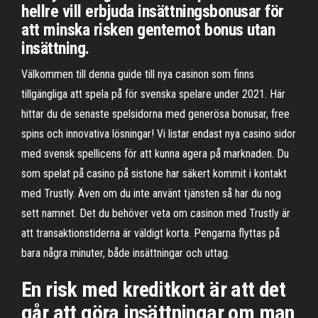
hellre vill erbjuda insättningsbonusar för
att minska risken gentemot bonus utan
insättning.
Välkommen till denna guide till nya casinon som finns
tillgängliga att spela på för svenska spelare under 2021. Här
hittar du de senaste spelsidorna med generösa bonusar, free
spins och innovativa lösningar! Vi listar endast nya casino sidor
med svensk spellicens för att kunna agera på marknaden. Du
som spelat på casino på sistone har säkert kommit i kontakt
med Trustly. Även om du inte använt tjänsten så har du nog
sett namnet. Det du behöver veta om casinon med Trustly är
att transaktionstiderna är väldigt korta. Pengarna flyttas på
bara några minuter, både insättningar och uttag.
En risk med kreditkort är att det
går att göra insättningar om man