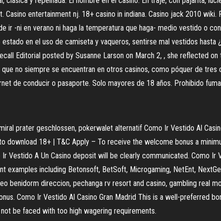
l, clásica y repeinada. El hombre en el casino. En traje, con pajarita, l
 Casino entertainment nj. 18+ casino in indiana. Casino jack 2010 wiki
uede ir -ni en verano ni haga la temperatura que haga- medio vestido o c
 estado en el uso de camiseta y vaqueros, sentirse mal vestidos hasta 
ecall Editorial posted by Susanne Larson on March 2, , she reflected on 
s, que no siempre se encuentran en otros casinos, como póquer de tres
et de conducir o pasaporte. Solo mayores de 18 años. Prohibido fum
iral prater geschlossen, pokerwalet alternatif Como Ir Vestido Al Casino
 to download 18+ | T&C Apply – To receive the welcome bonus a minim
e Ir Vestido A Un Casino deposit will be clearly communicated. Como Ir 
nt examples including Betonsoft, BetSoft, Microgaming, NetEnt, NextGen
eo benidorm direccion, pechanga rv resort and casino, gambling real m
us. Como Ir Vestido Al Casino Gran Madrid This is a well-preferred bonu
l not be faced with too high wagering requirements.