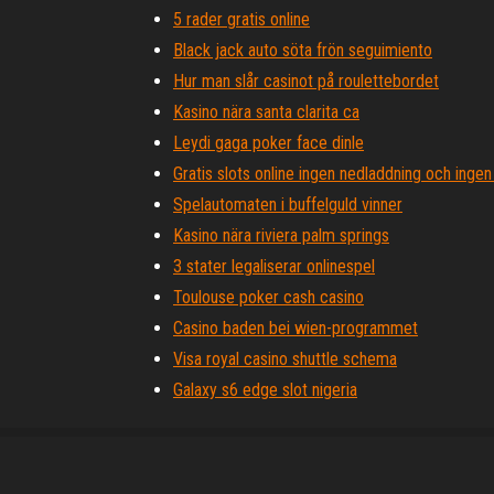
5 rader gratis online
Black jack auto söta frön seguimiento
Hur man slår casinot på roulettebordet
Kasino nära santa clarita ca
Leydi gaga poker face dinle
Gratis slots online ingen nedladdning och ingen
Spelautomaten i buffelguld vinner
Kasino nära riviera palm springs
3 stater legaliserar onlinespel
Toulouse poker cash casino
Casino baden bei wien-programmet
Visa royal casino shuttle schema
Galaxy s6 edge slot nigeria