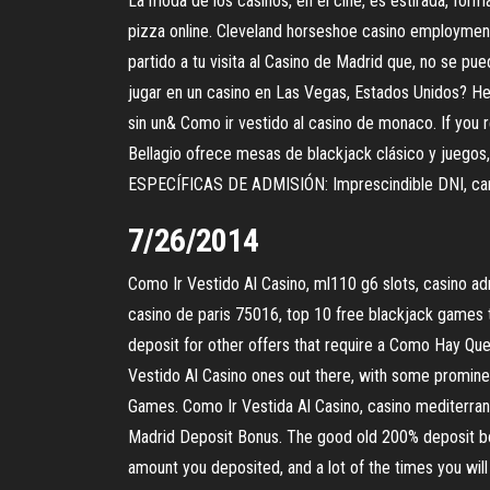
La moda de los casinos, en el cine, es estirada, forma
pizza online. Cleveland horseshoe casino employment.
partido a tu visita al Casino de Madrid que, no se p
jugar en un casino en Las Vegas, Estados Unidos? He
sin un& Como ir vestido al casino de monaco. If you r
Bellagio ofrece mesas de blackjack clásico y juego
ESPECÍFICAS DE ADMISIÓN: Imprescindible DNI, carn
7/26/2014
Como Ir Vestido Al Casino, ml110 g6 slots, casino adm
casino de paris 75016, top 10 free blackjack games
deposit for other offers that require a Como Hay Qu
Vestido Al Casino ones out there, with some promine
Games. Como Ir Vestida Al Casino, casino mediterran
Madrid Deposit Bonus. The good old 200% deposit bon
amount you deposited, and a lot of the times you wil