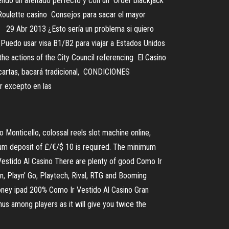
uciendo un afeitado perfecto y con un Order blackjack
. Roulette casino Consejos para sacar el mayor
on 29 Abr 2013 ¿Esto sería un problema si quiero
¿Puedo usar visa B1/B2 para viajar a Estados Unidos
the actions of the City Council referencing El Casino
 cartas, bacará tradicional, CONDICIONES
ar excepto en las
 Monticello, colossal reels slot machine online,
um deposit of £/€/$ 10 is required. The minimum
Vestido Al Casino There are plenty of good Como Ir
, Playn’ Go, Playtech, Rival, RTG and Booming
oney ipad 200% Como Ir Vestido Al Casino Gran
s among players as it will give you twice the