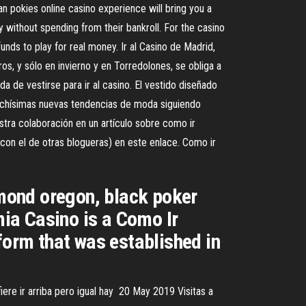
n pokies online casino experience will bring you a
y without spending from their bankroll. For the casino
ds to play for real money. Ir al Casino de Madrid,
s, y sólo en invierno y en Torredolones, se obliga a
 de vestirse para ir al casino. El vestido diseñado
 muchísimas nuevas tendencias de moda siguiendo
stra colaboración en un artículo sobre como ir
 con el de otras blogueras) en este enlace. Como ir
mond oregon, black poker
ia Casino is a Como Ir
form that was established in
ere ir arriba pero igual hay 20 May 2019 Visitas a