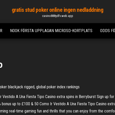
gratis stud poker online ingen nedladdning
casino888ydfv.web.app
ER
NOOK FÖRSTA UPPLAGAN MICROSD-KORTPLATS
ODDS FÖ
o
poker blackjack rigged, global poker index rankings
Vestido A Una Fiesta Tipo Casino extra spins in Berryburst Sign up for
onus up to £100 & 50 Como Ir Vestido A Una Fiesta Tipo Casino extra sp
eaming real-time gaming fun and thrills that you can enjoy from the co