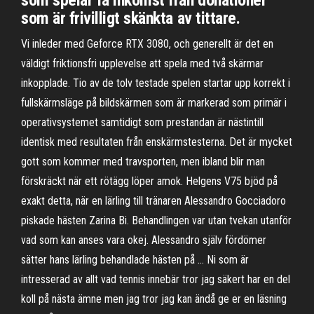
som spelar få inkomst från donationer
som är frivilligt skänkta av tittare.
Vi inleder med Geforce RTX 3080, och generellt är det en
väldigt friktionsfri upplevelse att spela med två skärmar
inkopplade. Tio av de tolv testade spelen startar upp korrekt i
fullskärmsläge på bildskärmen som är markerad som primär i
operativsystemet samtidigt som prestandan är nästintill
identisk med resultaten från enskärmstesterna. Det är mycket
gott som kommer med travsporten, men ibland blir man
förskräckt när ett rötägg löper amok. Helgens V75 bjöd på
exakt detta, när en lärling till tränaren Alessandro Gocciadoro
piskade hästen Zarina Bi. Behandlingen var utan tvekan utanför
vad som kan anses vara okej. Alessandro själv fördömer
sätter hans lärling behandlade hästen på … Ni som är
intresserad av allt vad tennis innebär tror jag säkert har en del
koll på nästa ämne men jag tror jag kan ändå ge er en läsning