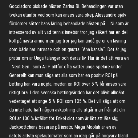
Gocciadoro piskade hästen Zarina Bi. Behandlingen var utan
tvekan utanför vad som kan anses vara okej. Alessandro själv
fördömer sätter hans lärling behandlade hästen på … Ni som är
intresserad av allt vad tennis innebär tror jag säkert har en del
koll på nästa ämne men jag tror jag kan ändå ge er en läsning
som både har intresse och en gnutta ¨Aha känsla¨. Det är jag
pratar om är Unga talanger och deras liv. Hur är det att vara en
¨Next Gen¨ som ATP alltför ofta sätter unga spelare under.
Generellt kan man säga att alla som har en positiv ROI på
betting kan vara nöjda, medan en ROI över 5 % får anses vara
riktigt bra. I den svenska bettingvärlden har det blivit allmänt
vedertaget att ange 5 % ROI som 105 %. Det vill säga att om
du inte hade haft någon avkastning alls utgår man från att din
ROI är 100 % istället för Enkel slot som är lätt att lära sig;
Jackpottchans baseras på insats; Mega Moolah är en av
nätets äldsta spelautomater som än idag går på högvarv bland