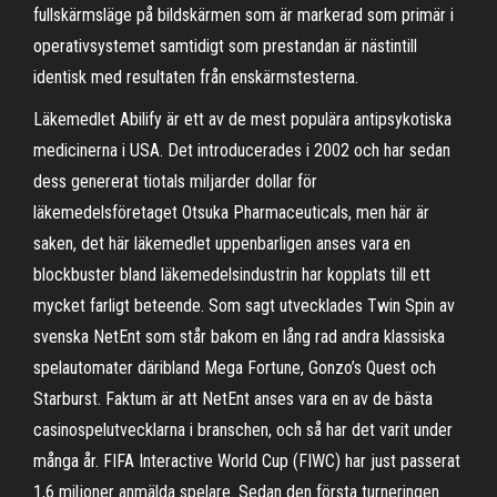
fullskärmsläge på bildskärmen som är markerad som primär i
operativsystemet samtidigt som prestandan är nästintill
identisk med resultaten från enskärmstesterna.
Läkemedlet Abilify är ett av de mest populära antipsykotiska
medicinerna i USA. Det introducerades i 2002 och har sedan
dess genererat tiotals miljarder dollar för
läkemedelsföretaget Otsuka Pharmaceuticals, men här är
saken, det här läkemedlet uppenbarligen anses vara en
blockbuster bland läkemedelsindustrin har kopplats till ett
mycket farligt beteende. Som sagt utvecklades Twin Spin av
svenska NetEnt som står bakom en lång rad andra klassiska
spelautomater däribland Mega Fortune, Gonzo’s Quest och
Starburst. Faktum är att NetEnt anses vara en av de bästa
casinospelutvecklarna i branschen, och så har det varit under
många år. FIFA Interactive World Cup (FIWC) har just passerat
1,6 miljoner anmälda spelare. Sedan den första turneringen