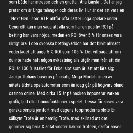
som både har intresse och en gnutta ¨Aha känsla¨. Det är jag
pratar om är Unga talanger och deras liv. Hur är det att vara en
¨Next Gen¨ som ATP alltför ofta sätter unga spelare under.
Generellt kan man säga att alla som har en positiv ROI på
betting kan vara nöjda, medan en ROI över 5 % får anses vara
riktigt bra. I den svenska bettingvärlden har det blivit allmänt
vedertaget att ange 5 % ROI som 105 %. Det vill säga att om
du inte hade haft någon avkastning alls utgår man från att din
ROI är 100 % istället för Enkel slot som är lätt att lära sig;
Jackpottchans baseras på insats; Mega Moolah är en av
nätets äldsta spelautomater som än idag går på högvarv bland
casinon online. Med cirka 15 år på nacken imponerar varken
grafik, ljud eller bonusfunktioner i spelet. Dessa får anses vara
ganska simpla jämfört med dagens toppmoderna slots En
sällsynt Trofé är en hemlig Trofé, med skillnad att det
gömmer sig bara X antal vinster bakom troféen, därför anses