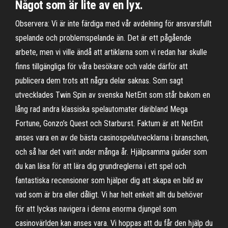
Något som är lite av en lyx.
Observera: Vi är inte färdiga med vår avdelning för ansvarsfullt
spelande och problemspelande än. Det är ett pågående
arbete, men vi ville ändå att artiklarna som vi redan har skulle
finns tillgängliga för våra besökare och valde därför att
publicera dem trots att några delar saknas. Som sagt
utvecklades Twin Spin av svenska NetEnt som står bakom en
lång rad andra klassiska spelautomater däribland Mega
Fortune, Gonzo’s Quest och Starburst. Faktum är att NetEnt
anses vara en av de bästa casinospelutvecklarna i branschen,
och så har det varit under många år. Hjälpsamma guider som
du kan läsa för att lära dig grundreglerna i ett spel och
fantastiska recensioner som hjälper dig att skapa en bild av
vad som är bra eller dåligt. Vi har helt enkelt allt du behöver
för att lyckas navigera i denna enorma djungel som
casinovärlden kan anses vara. Vi hoppas att du får den hjälp du