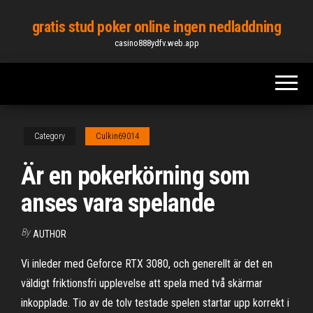
Skip
gratis stud poker online ingen nedladdning
to
casino888ydfv.web.app
the
content
Category
Culkin69014
Är en pokerkörning som
anses vara spelande
By
AUTHOR
Vi inleder med Geforce RTX 3080, och generellt är det en
väldigt friktionsfri upplevelse att spela med två skärmar
inkopplade. Tio av de tolv testade spelen startar upp korrekt i